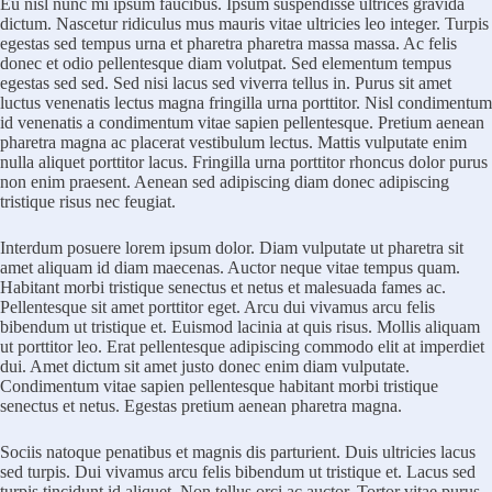
Eu nisl nunc mi ipsum faucibus. Ipsum suspendisse ultrices gravida
dictum. Nascetur ridiculus mus mauris vitae ultricies leo integer. Turpis
egestas sed tempus urna et pharetra pharetra massa massa. Ac felis
donec et odio pellentesque diam volutpat. Sed elementum tempus
egestas sed sed. Sed nisi lacus sed viverra tellus in. Purus sit amet
luctus venenatis lectus magna fringilla urna porttitor. Nisl condimentum
id venenatis a condimentum vitae sapien pellentesque. Pretium aenean
pharetra magna ac placerat vestibulum lectus. Mattis vulputate enim
nulla aliquet porttitor lacus. Fringilla urna porttitor rhoncus dolor purus
non enim praesent. Aenean sed adipiscing diam donec adipiscing
tristique risus nec feugiat.
Interdum posuere lorem ipsum dolor. Diam vulputate ut pharetra sit
amet aliquam id diam maecenas. Auctor neque vitae tempus quam.
Habitant morbi tristique senectus et netus et malesuada fames ac.
Pellentesque sit amet porttitor eget. Arcu dui vivamus arcu felis
bibendum ut tristique et. Euismod lacinia at quis risus. Mollis aliquam
ut porttitor leo. Erat pellentesque adipiscing commodo elit at imperdiet
dui. Amet dictum sit amet justo donec enim diam vulputate.
Condimentum vitae sapien pellentesque habitant morbi tristique
senectus et netus. Egestas pretium aenean pharetra magna.
Sociis natoque penatibus et magnis dis parturient. Duis ultricies lacus
sed turpis. Dui vivamus arcu felis bibendum ut tristique et. Lacus sed
turpis tincidunt id aliquet. Non tellus orci ac auctor. Tortor vitae purus