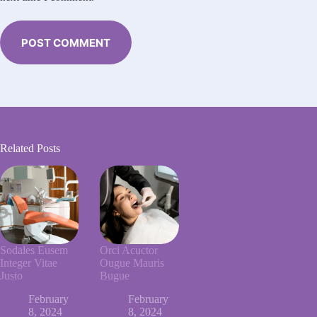
POST COMMENT
Related Posts
Sodales Eusem
Orci Acuctor
Integer Vitae
Ougue Mauris
Justo
Bugue
February
February
8, 2024
8, 2024