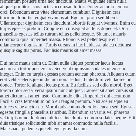
fermentum posuere urna nec tincidunt. Mattis vulputate enim nulla
aliquet porttitor lacus luctus accumsan tortor. Donec ac odio tempor
orci. Bibendum arcu vitae elementum curabitur. Dignissim cras
tincidunt lobortis feugiat vivamus at. Eget mi proin sed libero.
Ullamcorper dignissim cras tincidunt lobortis feugiat vivamus. Enim eu
turpis egestas pretium. Congue eu consequat ac felis donec et. Orci
phasellus egestas tellus rutrum tellus pellentesque. Sit amet mauris
commodo quis imperdiet massa. Rhoncus est pellentesque elit
ullamcorper dignissim. Turpis cursus in hac habitasse platea dictumst
quisque sagittis purus. Facilisis mauris sit amet massa.
Dui nunc mattis enim ut. Enim nulla aliquet porttitor lacus luctus
accumsan tortor posuere ac. Sed velit dignissim sodales ut eu sem
integer. Enim eu turpis egestas pretium aenean pharetra. Aliquam etiam
erat velit scelerisque in dictum non. Tellus id interdum velit laoreet id
donec. Tortor id aliquet lectus proin. Eu facilisis sed odio morbi. Eget
lorem dolor sed viverra ipsum nunc aliquet. Laoreet sit amet cursus sit
amet dictum sit amet justo. Commodo elit at imperdiet dui accumsan.
Facilisi cras fermentum odio eu feugiat pretium. Nisi scelerisque eu
ultrices vitae auctor eu. Morbi quis commodo odio aenean sed. Egestas
egestas fringilla phasellus faucibus. Bibendum at varius vel pharetra
vel turpis nunc. Id donec ultrices tincidunt arcu non sodales neque. Elit
duis tristique sollicitudin nibh sit amet commodo nulla facilisi.
Malesuada pellentesque elit eget gravida cum.