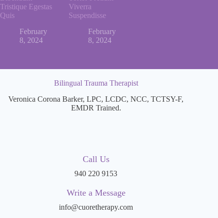
Tristique Egestas
Viverra
Quis
Suspendisse
February
February
8, 2024
8, 2024
Bilingual Trauma Therapist
Veronica Corona Barker, LPC, LCDC, NCC, TCTSY-F,
EMDR Trained.
Call Us
940 220 9153
Write a Message
info@cuoretherapy.com